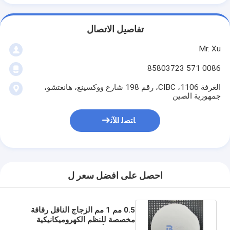
تفاصيل الاتصال
Mr. Xu
0086 571 85803723
الغرفة 1106، CIBC، رقم 198 شارع ووكسينغ، هانغتشو،
جمهورية الصين
ﺎﺘﺼﻟ ﺍﻶﻧ
احصل على افضل سعر ل
0.5 مم 1 مم الزجاج الناقل رقاقة
مخصصة للنظم الكهروميكانيكية
الصغرى وأشباه الموصلات