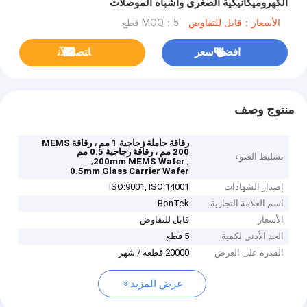
الكهروميكانيكية الصغرى وأشباه الموصلات
الأسعار：قابل للتفاوض
MOQ：5 قطع
افضل سعر
ﺎﺘﺼﻟ ﺍﻶﻧ
منتوج وصف
رقاقة حاملة زجاجية 1 مم ، رقاقة MEMS
200 مم ، رقاقة زجاجية 0.5 مم
تسليط الضوء
,
,
200mm MEMS Wafer
0.5mm Glass Carrier Wafer
إصدار الشهادات
ISO:9001, ISO:14001
اسم العلامة التجارية
BonTek
الأسعار
قابل للتفاوض
الحد الأدنى لكمية
5 قطع
القدرة على العرض
20000 قطعة / شهر
عرض المزيد