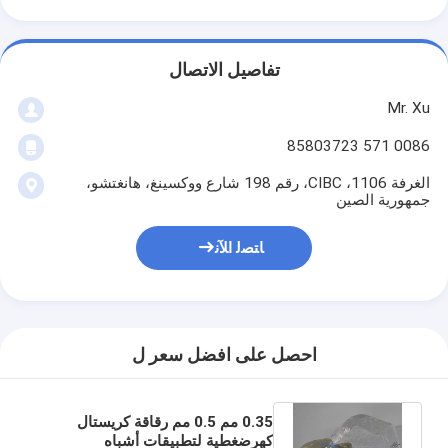
تفاصيل الاتصال
Mr. Xu
0086 571 85803723
الغرفة 1106، CIBC، رقم 198 شارع ووكسينغ، هانغتشو،
جمهورية الصين
ﺎﺘﺼﻟ ﺍﻶﻧ
احصل على افضل سعر ل
0.35 مم 0.5 مم رقاقة كريستال
كهرضغطية لتطبيقات أشباه