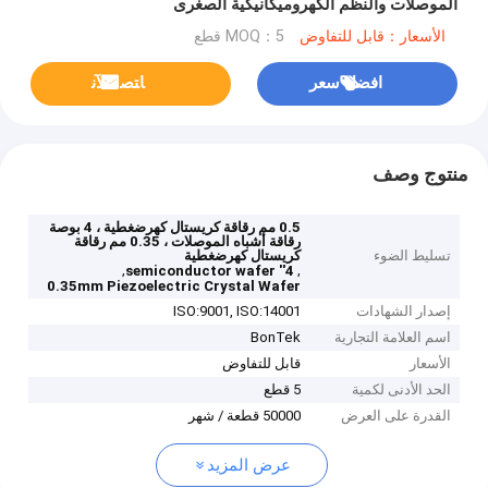
الموصلات والنظم الكهروميكانيكية الصغرى
الأسعار：قابل للتفاوض
MOQ：5 قطع
افضل سعر
ﺎﺘﺼﻟ ﺍﻶﻧ
منتوج وصف
0.5 مم رقاقة كريستال كهرضغطية ، 4 بوصة
رقاقة أشباه الموصلات ، 0.35 مم رقاقة
تسليط الضوء
كريستال كهرضغطية
,
,
4'' semiconductor wafer
0.35mm Piezoelectric Crystal Wafer
إصدار الشهادات
ISO:9001, ISO:14001
اسم العلامة التجارية
BonTek
الأسعار
قابل للتفاوض
الحد الأدنى لكمية
5 قطع
القدرة على العرض
50000 قطعة / شهر
عرض المزيد