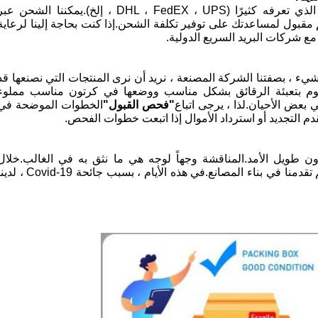
نعم ، نقترح عليك الذهاب مع وكيل البريد السريع الذي تعرفه كثيرًا (DHL ، FedEX ، UPS ، إلخ).يمكننا الشحن ع
 مقبول لمساعدتك على توفير تكلفة الشحن.إذا كنت بحاجة إلينا لرعاية
مع شركات البريد السريع الدولية.
ء ، بصفتنا الشركة المصنعة ، نريد أن نرى المنتجات التي نصنعها قد
سنقوم بتعبئة الرقائق بشكل مناسب ووضعها في كرتون مناسب مملوء
 بعض الأحيان.لذا ، يرجى اتباع
"فحص القبول"
الخطوات الموضحة في
م التجديد أو استرداد الأموال إذا اتبعت خطوات الفحص.
ن طويل الأمد.المناقشة وجهاً لوجه هي ما نثق به في الغالب.خلال
السنوات الماضية ، شهدت الأسماء الكبيرة حول العالم تقدمنا ​​في بناء المصانع.في هذه الأيام ، بسبب جائحة id-19