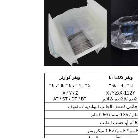
ويفر LiTaO3
ويفر كوارتز
، 8 "
6 "
3 '' ، 4 '' ، 5 '' ،
6 "
3 '' ، 4 '' ،
YZ
X-112Y
X / Y / Z.
X /
/
42
36
2
نعم /
نعم /
ص
AT / ST / DT / BT
انبي /
ضعف الجانب البولندية / ملفوف
الطلب