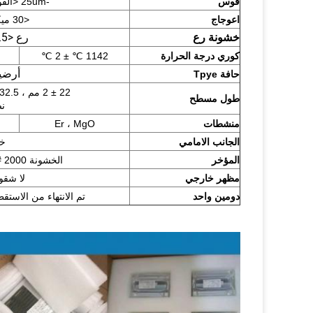
قوس
-25um <القوس <25um
اعوجاج
<30 ميكرومتر
خشونة رع
رع <0.5 نانومتر ، رع <1 نانومتر
كوري درجة الحرارة
1142 ℃ ± 2 ℃
أرضي
حافة Tpye
22 ± 2 مم ، 32.5 ± 2 مم ،
طول مسطح
ن
منشطات
Er ، MgO
الجانب الامامي
خشو
المؤخر
الخشونة Ra: 0.2–0.7um GC # 1000، GC # 2000
مظهر خارجي
لا شقوق
دومين واحد
تم الانتهاء من الاست