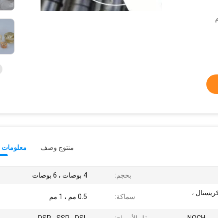
منتوج وصف
معلومات ت
بحجم:
4 بوصات ، 6 بوصات
تزكريستال ،
سماكة:
0.5 مم ، 1 مم