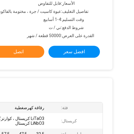
الأسعار:
قابل للتفاوض
تفاصيل التغليف:
عبوة كاسيت / جرة ، مختومة بالفاكوم
وقت التسليم:
1-4 أسابيع
شروط الدفع:
تي / ت
القدرة على العرض:
50000 قطعة / شهر
افضل سعر
اتصل
فئة:
رقاقة كهرضغطية
LiTaO3 كريستال ، كوار
كريستال:
LiNbO3 كريستال