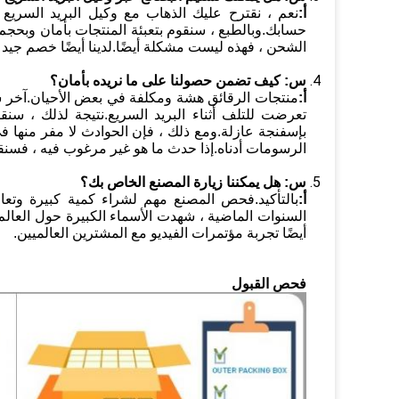
أ:
حسابك.وبالطبع ، سنقوم بتعبئة المنتجات بأمان وبحجم
الشحن ، فهذه ليست مشكلة أيضًا.لدينا أيضًا خصم جيد 
س:
كيف تضمن حصولنا على ما نريده بأمان؟
أ:
منتجات الرقائق هشة ومكلفة في بعض الأحيان.آخر شي
تعرضت للتلف أثناء البريد السريع.نتيجة لذلك ، 
بإسفنجة عازلة.ومع ذلك ، فإن الحوادث لا مفر منها في
الرسومات أدناه.إذا حدث ما هو غير مرغوب فيه ، فسنقد
س:
هل يمكننا زيارة المصنع الخاص بك؟
أ:
بالتأكيد.فحص المصنع مهم لشراء كمية كبيرة وتعاو
أيضًا تجربة مؤتمرات الفيديو مع المشترين العالميين.
فحص القبول