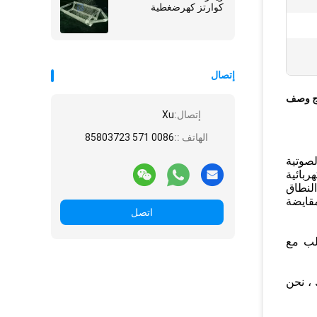
كوارتز كهرضغطية
إتصال
ج وصف
إتصال:
Xu
الهاتف ::
0086 571 85803723
 الصوتية
بائية
Lithium Tantalat اعتمادًا واسع النطاق
ذه الاتجاهات مقايضة
اتصل
لب مع
 إلى ذلك ، نحن