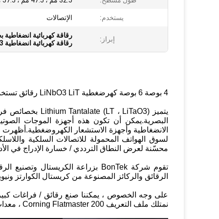
طول مسطح:
32.5 مم ، 47.5 مم ، 57.5 مم ، NOCH
يستخدم:
الإتصالات
رقاقة كهربائية انضغاطية بحجم 6 بوصة 
إبراز:
رقاقة كهربائية انضغاطية LiNbO3 بحجم 4 بوصة
4 بوصة 6 بوصة كهرضغطية LiNbO3 LiT رقائق تستخدم على نطاق واسع في الاتصالات السلكية واللاسلكية
يتميز LT ، LiTaO3
البصرية.يمكن أن تكون هذه أجهزة الموجات الصوتية
محسّنة لعرض النطاق الترددي / خسارة الإدراج في الأدا
تقوم شركة BonTek بزراعة الكريستال وتصنيع الرقائق ، ونحن متخصصون في الكهرباء الانضغاطية.
الرقائق والركائز المصنوعة من كريستال الكوارتز ونيوبات 
نمتلك ملف التعريف Corning Flatmaster 200 ، معدات الوسم بالليزر ، AOI وخط التنظيف المكون من 6 خطوات.