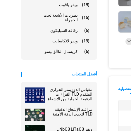
(19)
ويفر ياقوت
بصريات الأشعة تحت
(15)
الحمراء...
(6)
رقاقة السيليكون
(19)
ويفر لانكاسايت
(6)
كريستال التلألؤ ليسو
أفضل المنتجات
فصيلية
مقياس الدوزيمتر الحراري
المتقدم TLD القراءات
الدقيقة الحماية من الإشعاع
لا مثيل لها
مراقبة الإشعاع الدقيقة
TLD لتحديد الدقة الأمنية
ويفر LiNbO3 LiTaO3