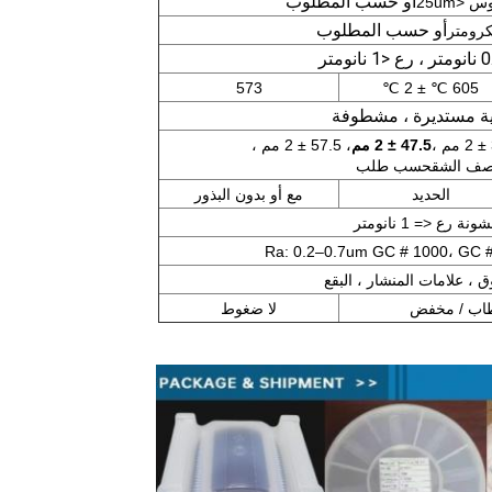
أو حسب المطلوب
أو حسب المطلوب
573
605 ℃ ± 2 ℃
ة مستديرة ، مشطوفة
47.5 ± 2 مم
، 57.5 ± 2 مم ،
صف الشق
حسب طلب
الحديد
مع أو بدون البذور
نة رع <= 1 نانومتر
 ، علامات المنشار ، البقع
قطاب / مخفض
لا ضغوط