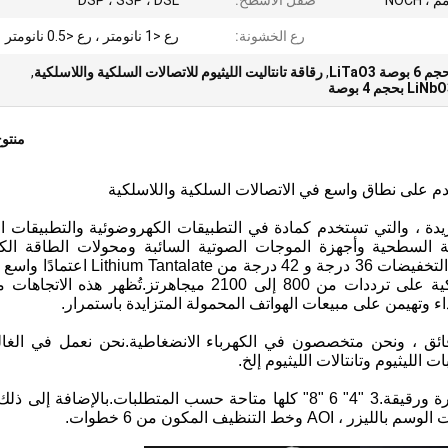
صقل الأسطح:
DSP ، SSP ، DSL
رع الخشونة:
رع <1 نانومتر ، رع <0.5 نانومتر
LiTaO3
,
رقاقة تانتاليت الليثيوم للاتصالات السلكية واللاسلكية
,
منتو
Lithium Tantalate () بخصائص فريدة ، والتي تستخدم كمادة في التطبيقات الكهروضوئية والتطبيقات
 السطحية وأجهزة الموجات الصوتية السائبة ومحولات الطاقة الكهر
الانضغاطية وأجهزة الاستشعار الكهروضغطية.أظهرت التخفيضات 36 درجة و 42 درجة من e
لسوق الهواتف المحمولة للاتصالات السلكية واللاسلكية على ترددات من 800 إلى 2100 ميجاهرتز.تُظهر ه
ء وتهيمن على مبيعات الهواتف المحمولة المتزايدة باستمرار.
نحن نعمل في الغا
الليثيوم وتانتالات الليثيوم إلخ.
على وجه الخصوص ، يمكننا صنع رقائق / فراغات كبيرة ورقيقة.3 "4" 6 "8" كلها متاحة حسب المتطلبات.بالإضافة