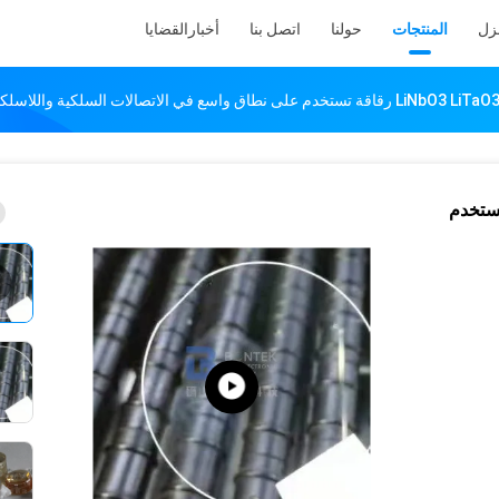
نزل
المنتجات
حولنا
اتصل بنا
أخبار
القضايا
LiNbO3 Li رقاقة تستخدم