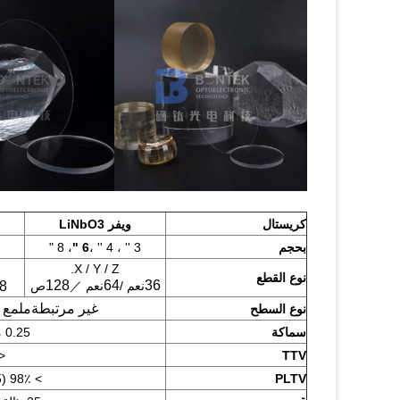
كريستال
ويفر LiNbO3
بحجم
3 '' ، 4 '' ،
6 "
، 8 "
X / Y / Z.
نوع القطع
128
64
36
نعم /
نعم ／
ص
8
غير مرتبطة
ملمع ج
نوع السطح
سماكة
0.25 ملم / 0.35 ملم / 0.50 ملم
TTV
<5 أم أو حسب 
PLTV
> 98٪ (5 مم * 5 مم) <1.5 ميكرومتر