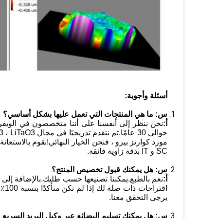
أسئلة وأجوبة:
س:
ما هي المنتجات التي تعمل عليها بشكل أساسي؟
أ:
نحن ننظر إلى أنفسنا على أننا متخصصون في الويفر 
SC و IT بدقة زاوية فائقة.
س: هل يمكنك قبول تخصيص المنتج؟
أ:
نعم بالطبع.يمكننا تصنيعها حسب طلبك.بالإضافة إلى ذ
اقت
يرجى التحقق معنا.
س:
هل يمكنك تسليم البضائع عبر وكيل البريد السريع ل