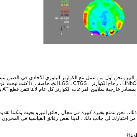
البيزو.نحن أول من عمل مع الكوارتز البلوري الأحادي في الصين منذ
حوالي 30 عامًا.ثم نتقدم تدريجيًا في مجال LiNbO3 ، LiTaO3 ، زجاج الكوارتز ، LGS ، CTGS إلخ. خاصة ، إذا كنت تبحث 
مورد كوارتز بيزو ، فنحن الخيار النهائي!نقوم بالاستعانة بمصادر خارجية لملايين الفرا
لك ، نحن نتمتع بخبرة كبيرة في مجال رقائق البيزو بحيث يمكننا تقديم
راحات ذات صلة لك إذا لم تكن متأكدًا بنسبة 100٪ من اختيارك.الى جانب ذلك ، لدينا بعض رقائق القياسية في المخزون ،
دينا؟