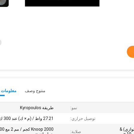
منتوج وصف
معلومات ت
نمو:
طريقة Kyropoulos
توصيل حراري:
27.21 واط / (م × ك) عند 300 ك
x 10 -6 (محور C متوازي) &
Knoop 2000 كجم
صلابة: