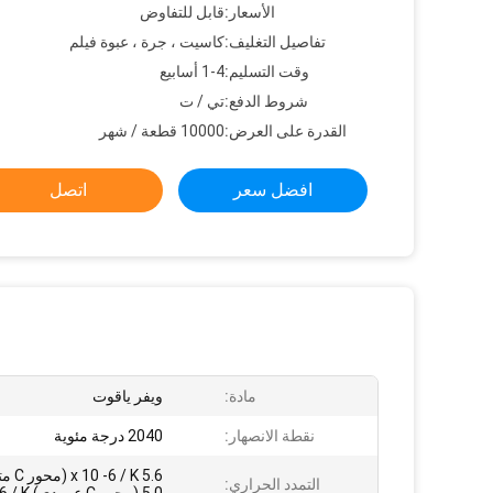
الأسعار:
قابل للتفاوض
تفاصيل التغليف:
كاسيت ، جرة ، عبوة فيلم
وقت التسليم:
1-4 أسابيع
شروط الدفع:
تي / ت
القدرة على العرض:
10000 قطعة / شهر
افضل سعر
اتصل
مادة:
ويفر ياقوت
نقطة الانصهار:
2040 درجة مئوية
5.6  / K
التمدد الحراري: