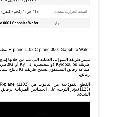
5.0 (محور C عمودي) x 10 -6 / K
السعة الحرارية محددة:
419 جول / (كجم × كلفن)
إبراز:
e 0001 Sapphire Wafer
R-plane 1102 C-plane 0001 Sapphire Wafer لتطبيقات الأشعة تحت الحمراء والأشعة فوق البنفسجية
تشير طريقة النمو إلى العملية التي يتم من خلالها إنت
صناعة رقائق السي
رقائق.
(1123).يؤثر التوجيه على الخصائص الفيزيائية لر
الشبكة.