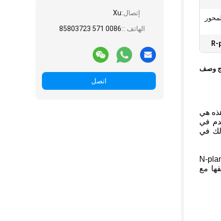
إتصال:
Xu
ر C المتوازي) 9.4 (المحور
الهاتف ::
0086 571 85803723
R-
ج وصف
اتصل
هذه هي
ر لطريقة Czochralski (CZ) التي تستخدم في
عد ذلك في
وت هي R-plane (1102) و C-Plane (0001) و A-plane (1120) و M-plane (1010) و N-plane
قها مع