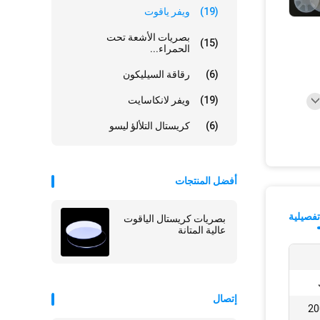
(19)
ويفر ياقوت
بصريات الأشعة تحت
(15)
الحمراء...
(6)
رقاقة السيليكون
(19)
ويفر لانكاسايت
(6)
كريستال التلألؤ ليسو
أفضل المنتجات
فصيلية
بصريات كريستال الياقوت
عالية المتانة
إتصال
 / مم 2 مع 2000