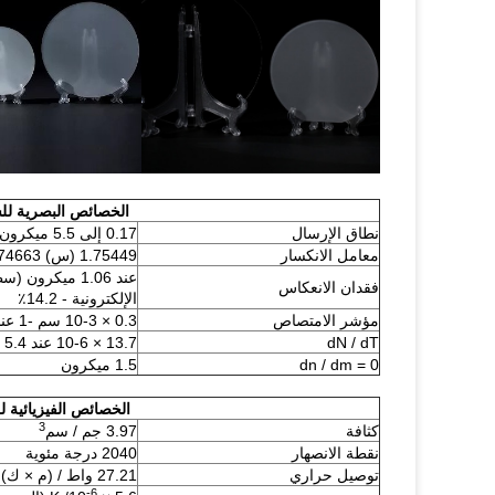
الخصائص البصرية للسافي
نطاق الإرسال
0.17 إلى 5.5 ميكرون
معامل الانكسار
1.75449 (س) 1.74663 (هـ) عند 1.06 ميكرون
فقدان الانعكاس
الإلكترونية - 14.2٪
مؤشر الامتصاص
0.3 × 10-3 سم -1 عند 2.4 ميكرون
dN / dT
13.7 × 10-6 عند 5.4 ميكرون
dn / dm = 0
1.5 ميكرون
الخصائص الفيزيائية للسفي
3
كثافة
3.97 جم / سم
نقطة الانصهار
2040 درجة مئوية
توصيل حراري
27.21 واط / (م × ك) عند 300 ك
-6