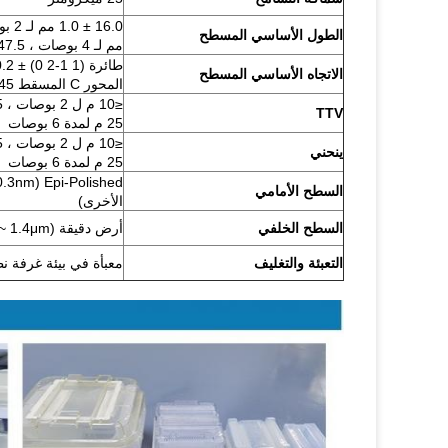
الطول الأساسي المسطح
مم لـ 4 بوصات ، 47.5 / 50.0 ± 2.0 مم لـ 6 بوصات
الاتجاه الأساسي المسطح
المحور C المسقط 45 +/- 2 درجة
TTV
25 م لمدة 6 بوصات
ينحني
25 م لمدة 6 بوصات
السطح الأمامي
الأخرى)
السطح الخلفي
أرض دقيقة (Ra = 0.6μm ~ 1.4μm) أو مصقول Epi
التعبئة والتغليف
معبأة في بيئة غرفة نظيف