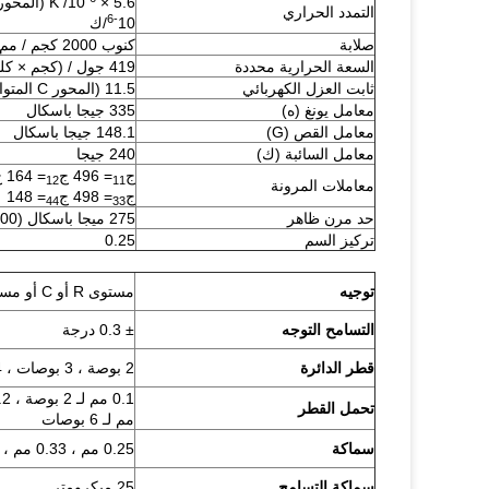
5.6 × 10
التمدد الحراري
-6
10
/ك
صلابة
كنوب 2000 كجم / مم
السعة الحرارية محددة
419 جول / (كجم × كلفن)
ثابت العزل الكهربائي
11.5 (المحور C المتوازي) 9.4 (المحور C العمودي) عند 1 ميجاهرتز
معامل يونغ (ه)
335 جيجا باسكال
معامل القص (G)
148.1 جيجا باسكال
معامل السائبة (ك)
240 جيجا
ج
= 496 ج
= 164 ج
12
11
معاملات المرونة
ج
= 498 ج
= 148
44
33
حد مرن ظاهر
275 ميجا باسكال (40.000 رطل / بوصة مربعة)
تركيز السم
0.25
توجيه
مستوى R أو C أو مستوى A أو مستوى M أو اتجاه محدد
التسامح التوجه
± 0.3 درجة
قطر الدائرة
2 بوصة ، 3 بوصات ، 4 بوصات ، 6 بوصات ، 8 بوصات أو غيرها
تحمل القطر
مم لـ 6 بوصات
سماكة
0.25 مم ، 0.33 مم ، 0.43 مم ، 0.65 مم ، 1 مم أو غيرها ؛
سماكة التسامح
25 ميكرومتر