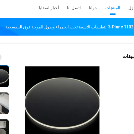
نزل
المنتجات
حولنا
اتصل بنا
أخبار
القضايا
راء وطول الموجة فوق البنفسجية
R-plane 1102 C-plane لتطبيقات