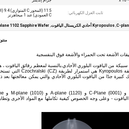
جرام إندينتر
11.5 (المحو
ثابت العزل الكهربائي:
C العمودي) عند 1 ميجاهرتز
C-plan
,
Kyropoulos أحادي الكريستال الياقوت
,
plane 1102 Sapphire Wafer
منتو
اج سبيكة من الياقوت البلوري الأحادي.بالنسبة لمعظم رقائق الياقوت ، 
طريقة Kyropoulos (والمختصرة إلى Ky أو Kr).طريقة Kyropoulos هي استمرا
ليكون.تسمح طريقة Kr بإنتاج سبائك كبيرة جدًا من الياقوت البلوري الأحادي والتي يمكن معالجتها ب
القطع النموذجية من الياق
قائق الياقوت - وعلى وجه الخصوص كيفية تكاملها مع المواد الأخرى وتطاب