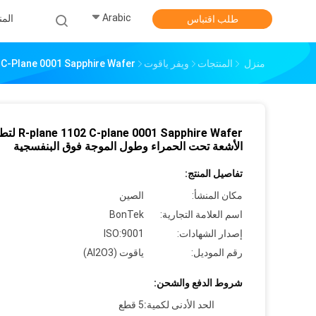
Arabic
الم
طلب اقتباس
منزل
المنتجات
ويفر ياقوت
R-Plane 1102 C-Plane 0001 Sapphire Wafer لتطبيقات الأشعة تحت الحم
 0001 Sapphire Wafer
الأشعة تحت الحمراء وطول الموجة فوق البنفسجية
تفاصيل المنتج:
مكان المنشأ:
الصين
اسم العلامة التجارية:
BonTek
إصدار الشهادات:
ISO:9001
رقم الموديل:
ياقوت (Al2O3)
شروط الدفع والشحن:
الحد الأدنى لكمية:
5 قطع