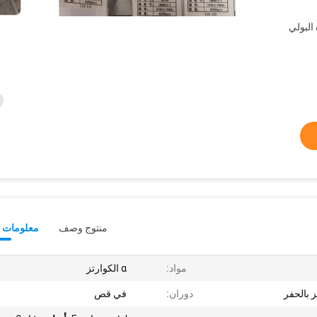
البولي
منتوج وصف
معلومات ت
مواد:
α الكوارتز
دوران:
في قص