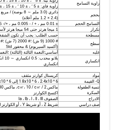
زاوية ثيتا: ± 5 ″ ، ± 10 ، ± 15 ، ± 30 ″ ، ± 1 ′ ، ± 2 ، ... إلخ.
زاوية التسامح
زاوية فاي: ± 5 ′ ، ± 10 ′ ، ± 15 ، ± 30 ، ... إلخ.
بحجم
(1.2 × 2.4 ملم أعلاه)
التسامح الحجم
± 0.01 مم ، + / - 0.005 مم ، +/- 0.0005 مم ، حسب الحجم
تكرار
1 ميجا هرتز حتى 54 ميجا هرتز لأساسيات AT-Cut ؛تصل إلى 70 ميجا هرتز بالحفر
مسطحة
حسب الطلب: يجب أن تكون الشقة متعامدة مع ال
سطح
(أكسيد السيريوم) & محفور Std
غلبه
أساسي؛النغمة الثالثة (الثالثة) ؛الن
انكساري
انكساري
مواد
كريستال كوارتز مثقف
Q- القيمة
1.8x10 ^ 6 ، 2.4x10 ^ 6 إلى 3.0x10 ^ 6 معايير IEC
تنمية الطفولة
المبكرة
اكتسح الكوارتز
الادراج
الصفوف Ia ، Ib ، I ، II ، III
صف دراسي
شريط Z ، أو شريط Y ، أو الكوارتز المسحوق