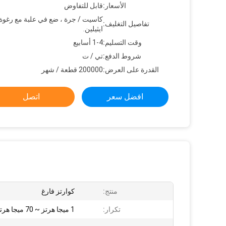
الأسعار:
قابل للتفاوض
كاسيت / جرة ، ضع في علبة مع رغوة 
تفاصيل التغليف:
ايثيلين.
وقت التسليم:
1-4 أسابيع
شروط الدفع:
تي / ت
القدرة على العرض:
200000 قطعة / شهر
افضل سعر
اتصل
منتج:
كوارتز فارغ
تكرار:
1 ميجا هرتز ~ 70 ميجا هرتز بالحفر