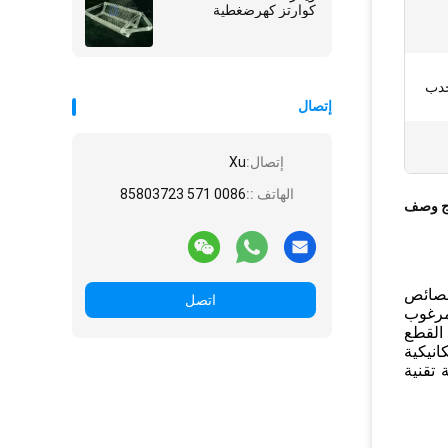
كوارتز كهرضغطية
محدب
إتصال
إتصال:
Xu
الهاتف ::
0086 571 85803723
ج وصف
 الخصائص
اتصل
مر مرغوب
القطع
استجابة الميكانيكية
 تقنية