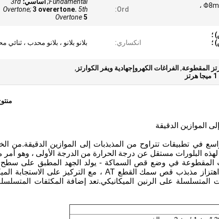
Fundamental;
أساسي؛
3rd
Φ8mm ، 10mm ، 20 × 20mm ،
Overtone;
3 overertone.
5th
Ord:
Overtone
5
انكساري:
بلانو بلانو ، بلانو محدب ، ثنائي 
تز المقطوعة
,
الفراغات الكهروإجهادية ويفر الكوارتز
,
منتو
كوارتز المقطوعة AT على نطاق واسع في تطبيقات تتراوح من المذبذبات إلى الموازين الدقيقة.من
رتز المقطوعة AT أن تردد الرنين لهذه البلورات مستقل عن درجة الحرارة من الدرجة الأولى ، وهو أ
ورات المقطوعة في وضع قص السماكة - يولد الجهد المطبق على سطح 
إجهاد القص داخل البلورة.في هذا المثال ، يتم تحليل اهتزاز مذبذب قص سمك القطع AT ، مع التركيز على ال
فات المتسلسلة على الرنين الميكانيكي.تعد إضافة المكثفات المتسلسلة