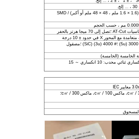
دائري (3.0 ملم ～ 8 بوصة) / مربع (1.6 × 1.6 ملم ، 48 × 48 ملم أو أكبر) / SMD
محور X في حدود ± 10 درجة
# 1000 (9 ش) ؛# 2000 (7 ش) ؛# 3000 (5u) ؛# 4000 (3u) (SiC) ؛مصقول
غمة الخامسة (الخامسة)
بلانو محدب: 0.5 انكساري ～ 10 انكساري ثنائي محدب: 10 انكساري ～ 15
ماكس 2 / c㎡، 10 / c㎡، ماكس 30 / c㎡، ماكس 100 / c㎡، ماكس 300 / c㎡؛