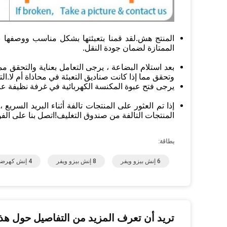
المنتج هش.لقد قمنا بتعبئتها بشكل مناسب ووصفها ب
الممتازة لضمان جودة النقل.
بعد استلام البضاعة ، يرجى التعامل بعناية والتحقق م
وتحقق مما إذا كانت صناديق التعبئة في محاذاة أم لا.ا
يرجى فتح عبوة المكنسة الكهربائية في غرفة نظيفة عن
إذا تم العثور على المنتجات تالفة أثناء البريد السري
المنتجات التالفة من صندوق التغليف!اتصل بنا على الف
بطاقة:
6 إنش بيزو ويفر
8 إنش بيزو ويفر
4 إنش كهرضغطية
تريد أن تعرف المزيد من التفاصيل حول هذا