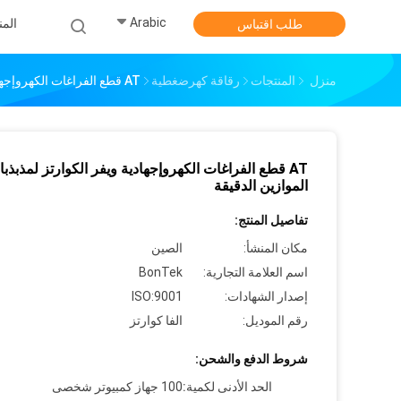
Arabic
الم
طلب اقتباس
منزل
المنتجات
رقاقة كهرضغطية
AT قطع الفراغات الكهروإجهادية ويفر الكوارتز لمذبذبات الموازين الدقيقة
AT قطع الفراغات الكهروإجهادية ويفر الكوارتز لمذبذب
الموازين الدقيقة
تفاصيل المنتج:
مكان المنشأ:
الصين
اسم العلامة التجارية:
BonTek
إصدار الشهادات:
ISO:9001
رقم الموديل:
الفا كوارتز
شروط الدفع والشحن:
الحد الأدنى لكمية:
100 جهاز كمبيوتر شخصى