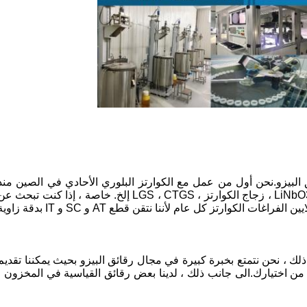
البيزو.نحن أول من عمل مع الكوارتز البلوري الأحادي في الصين منذ
حوالي 30 عامًا.ثم نتقدم تدريجيًا في مجال LiNbO3 ، LiTaO3 ، زجاج الكوارتز ، LGS ، CTGS إلخ. خاصة ، إذا كنت تبحث 
مورد كوارتز بيزو ، فنحن الخيار النهائي!نقوم بتصدير ملايين الفراغات الكوارتز كل عام لأننا نتقن قطع AT و SC و IT بدقة
لك ، نحن نتمتع بخبرة كبيرة في مجال رقائق البيزو بحيث يمكننا تقديم
راحات ذات صلة لك إذا لم تكن متأكدًا بنسبة 100٪ من اختيارك.الى جانب ذلك ، لدينا بعض رقائق القياسية في المخزون ،