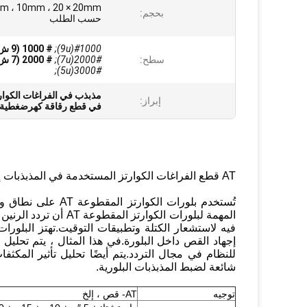
بحجم:
حسب الطلب
#1000(9u);
# 1000 (9 ش) ؛
سطح:
#2000(7u);
# 2000 (7 ش) ؛
#3000(5u);
مذبذب في الفراغات الكوار
إبراز:
في قطع رقاقة كهرضغطية 1 ميجا هرتز
AT قطع الفراغات الكوارتز المستخدمة في المذبذبات إلى الموازين الدقيقة
تُستخدم بلورات ال
المهمة لبلورات الكوا
فيه لاستشعار الكتلة وتطبيقات التوقيت.تهتز البل
للنظام في مجال التردد.يتم أيضًا تحليل تأثير المكث
شائعة لضبط المذبذبات البلورية.
توجيه
AT- قص ، إلخ