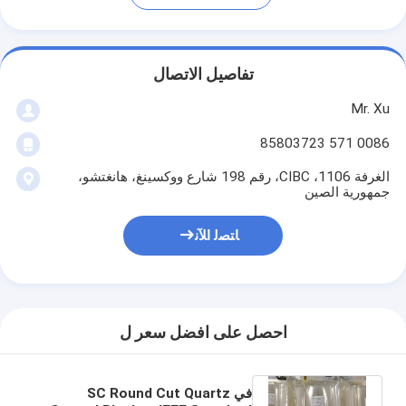
تفاصيل الاتصال
Mr. Xu
0086 571 85803723
الغرفة 1106، CIBC، رقم 198 شارع ووكسينغ، هانغتشو،
جمهورية الصين
ﺎﺘﺼﻟ ﺍﻶﻧ
احصل على افضل سعر ل
في SC Round Cut Quartz