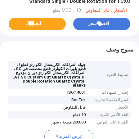
Standard Single / Double Rotation for TCXO
الأسعار：قابل للتفاوض
MOQ：10 قطع
افضل سعر
ﺎﺘﺼﻟ ﺍﻶﻧ
منتوج وصف
جولة الفراغات الكريستال الكوارتز قطع I ،
قطع بلورات الكوارتز قطع مخصصة في SC ،
الفراغات الكريستال الكوارتز دوران مزدوج
تسليط الضوء
,
,
AT SC Custom Cut Quartz Crystals
Double Rotation Quartz Crystal
Blanks
إصدار الشهادات
ISO:14001
اسم العلامة التجارية
BonTek
الأسعار
قابل للتفاوض
الحد الأدنى لكمية
10 قطع
القدرة على العرض
200000 قطعة / شهر
عرض المزيد