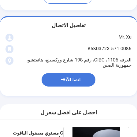
تفاصيل الاتصال
Mr. Xu
0086 571 85803723
الغرفة 1106، CIBC، رقم 198 شارع ووكسينغ، هانغتشو،
جمهورية الصين
ﺎﺘﺼﻟ ﺍﻶﻧ
احصل على افضل سعر ل
C مستوي مصقول الياقوت