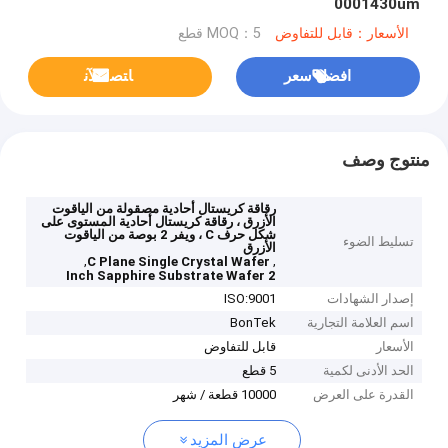
0001430um
الأسعار：قابل للتفاوض
MOQ：5 قطع
افضل سعر
ﺎﺘﺼﻟ ﺍﻶﻧ
منتوج وصف
رقاقة كريستال أحادية مصقولة من الياقوت
الأزرق ، رقاقة كريستال أحادية المستوى على
شكل حرف C ، ويفر 2 بوصة من الياقوت
تسليط الضوء
الأزرق
,
,
C Plane Single Crystal Wafer
2 Inch Sapphire Substrate Wafer
إصدار الشهادات
ISO:9001
اسم العلامة التجارية
BonTek
الأسعار
قابل للتفاوض
الحد الأدنى لكمية
5 قطع
القدرة على العرض
10000 قطعة / شهر
عرض المزيد