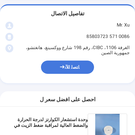
تفاصيل الاتصال
Mr. Xu
0086 571 85803723
الغرفة 1106، CIBC، رقم 198 شارع ووكسينغ، هانغتشو،
جمهورية الصين
ﺎﺘﺼﻟ ﺍﻶﻧ
احصل على افضل سعر ل
وحدة استشعار الكوارتز لدرجة الحرارة
والضغط العالية لمراقبة ضغط الزيت في
الحفرة السفلية