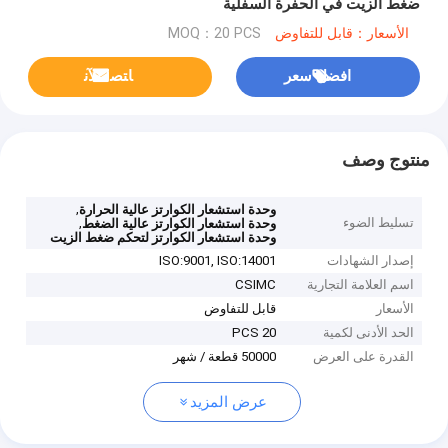
ضغط الزيت في الحفرة السفلية
الأسعار：قابل للتفاوض
MOQ：20 PCS
افضل سعر
ﺎﺘﺼﻟ ﺍﻶﻧ
منتوج وصف
,
وحدة استشعار الكوارتز عالية الحرارة
تسليط الضوء
,
وحدة استشعار الكوارتز عالية الضغط
وحدة استشعار الكوارتز لتحكم ضغط الزيت
إصدار الشهادات
ISO:9001, ISO:14001
اسم العلامة التجارية
CSIMC
الأسعار
قابل للتفاوض
الحد الأدنى لكمية
20 PCS
القدرة على العرض
50000 قطعة / شهر
عرض المزيد