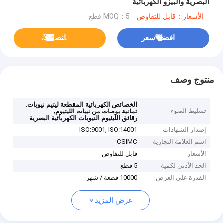
البصرية والبيزو الكهربائية
الأسعار：قابل للتفاوض
MOQ：5 قطع
افضل سعر
ﺎﺘﺼﻟ ﺍﻶﻧ
منتوج وصف
,
الخصائص الكهربائية المقطعة ليتيم نيوبات
تسليط الضوء
,
ثمانية بوصات من نيبات الليثيوم
رقائق الليثيوم النيوبات الكهربائية البصرية
إصدار الشهادات
ISO:9001, ISO:14001
اسم العلامة التجارية
CSIMC
الأسعار
قابل للتفاوض
الحد الأدنى لكمية
5 قطع
القدرة على العرض
10000 قطعة / شهر
عرض المزيد