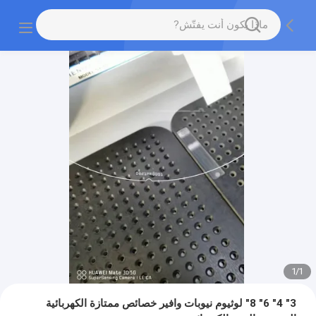
1
/
1
3" 4" 6" 8" لوثيوم نيوبات وافير خصائص ممتازة الكهربائية