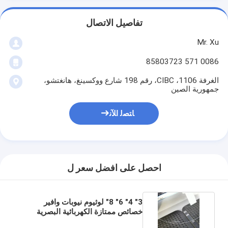
تفاصيل الاتصال
Mr. Xu
0086 571 85803723
الغرفة 1106، CIBC، رقم 198 شارع ووكسينغ، هانغتشو،
جمهورية الصين
ﺎﺘﺼﻟ ﺍﻶﻧ
احصل على افضل سعر ل
3" 4" 6" 8" لوثيوم نيوبات وافير
خصائص ممتازة الكهربائية البصرية
والبيزو الكهربائية