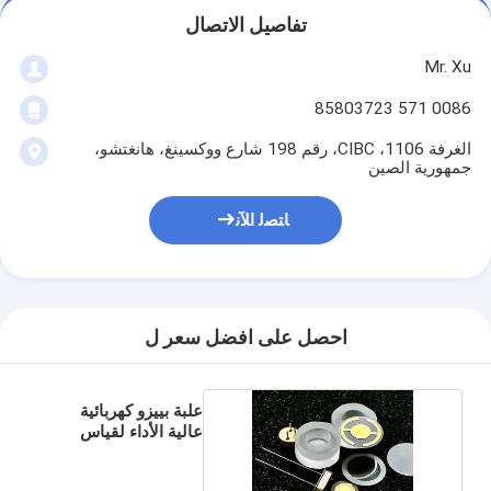
تفاصيل الاتصال
Mr. Xu
0086 571 85803723
الغرفة 1106، CIBC، رقم 198 شارع ووكسينغ، هانغتشو،
جمهورية الصين
ﺎﺘﺼﻟ ﺍﻶﻧ
احصل على افضل سعر ل
علبة بييزو كهربائية
عالية الأداء لقياس
الضغط المستقر