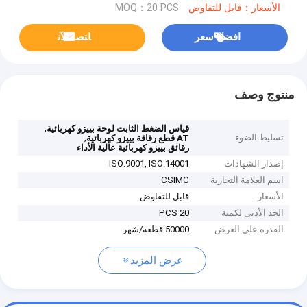
الأسعار：قابل للتفاوض
MOQ：20 PCS
افضل سعر
ﺎﺘﺼﻟ ﺍﻶﻧ
منتوج وصف
,
قياس الضغط الثابت لوحة بييزو كهربائية
تسليط الضوء
,
AT قطع رقاقة بييزو كهربائية
رقائق بييزو كهربائية عالية الأداء
إصدار الشهادات
ISO:9001, ISO:14001
اسم العلامة التجارية
CSIMC
الأسعار
قابل للتفاوض
الحد الأدنى لكمية
20 PCS
القدرة على العرض
50000 قطعة/شهر
عرض المزيد