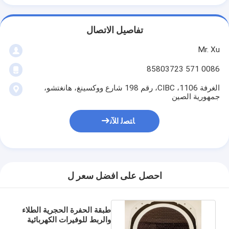
تفاصيل الاتصال
Mr. Xu
0086 571 85803723
الغرفة 1106، CIBC، رقم 198 شارع ووكسينغ، هانغتشو،
جمهورية الصين
ﺎﺘﺼﻟ ﺍﻶﻧ
احصل على افضل سعر ل
طبقة الحفرة الحجرية الطلاء
والربط للوفيرات الكهربائية