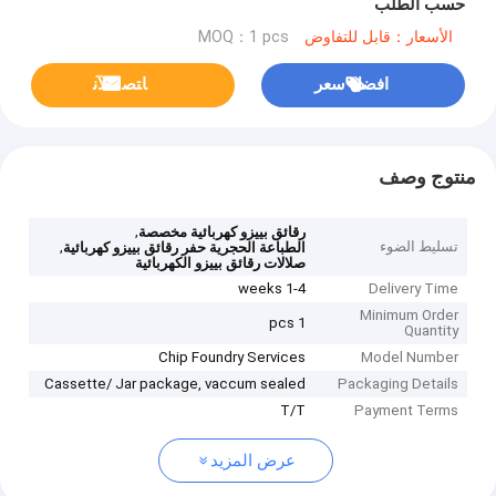
حسب الطلب
الأسعار：قابل للتفاوض
MOQ：1 pcs
افضل سعر
ﺎﺘﺼﻟ ﺍﻶﻧ
منتوج وصف
,
رقائق بييزو كهربائية مخصصة
تسليط الضوء
,
الطباعة الحجرية حفر رقائق بييزو كهربائية
صلالات رقائق بييزو الكهربائية
1-4 weeks
Delivery Time
Minimum Order
1 pcs
Quantity
Chip Foundry Services
Model Number
Cassette/ Jar package, vaccum sealed
Packaging Details
T/T
Payment Terms
عرض المزيد