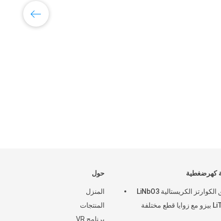
انتش
رقاقة ك
ة كهرضغطية
حول
رقائق الكوارتز الكريستالية LiNbO3
المنزل
 قطع مختلفة
المنتجات
برنامج VR