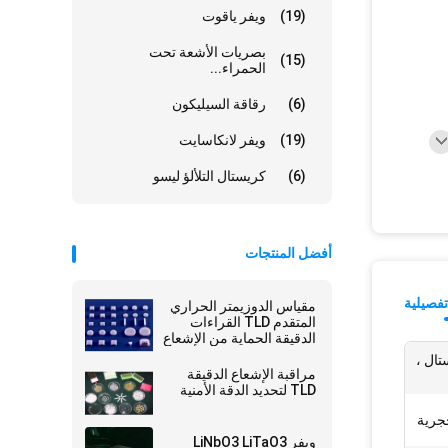
(19)
ويفر ياقوت
بصريات الأشعة تحت
(15)
الحمراء...
(6)
رقاقة السيليكون
(19)
ويفر لانكاسايت
(6)
كريستال التلألؤ ليسو
أفضل المنتجات
فصيلية
مقياس الدوزيمتر الحراري
المتقدم TLD القراءات
الدقيقة الحماية من الإشعاع
لا مثيل لها
كريستال ،
مراقبة الإشعاع الدقيقة
TLD لتحديد الدقة الأمنية
ويفر LiNbO3 LiTaO3