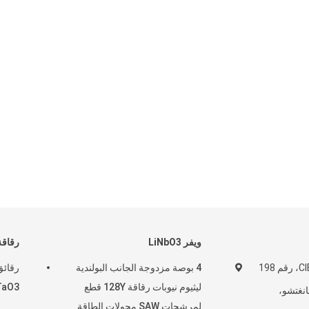
ويفر LiNbO3
رقاق
الغرفة 1106، CIBC، رقم 198
4 بوصة مزدوجة الجانب البولندية
ليثيوم نيوبات رقاقة 128Y قطع
LiTaO3 بيزو مع زوايا
نغتشو،
لمرشحات SAW محولات الطاقة