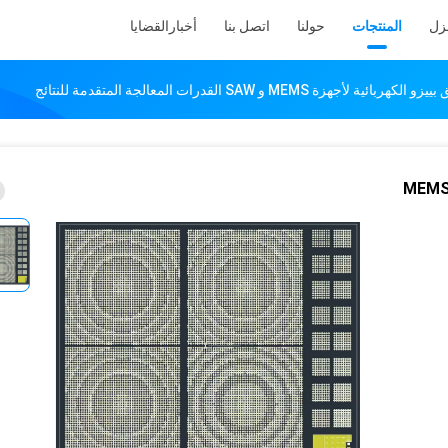
نزل
المنتجات
حولنا
اتصل بنا
أخبار
القضايا
 MEMS و SAW القدرات المعالجة المتقدمة للنتائج
 - من - الفن تصنيع رقائق بييزو الكهربائية لأجهزة MEMS