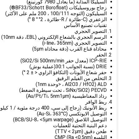
السيليكا المذابة (ما يعادل 7980 كورنينغ)
زجاج بوروسيليكات (BF33/Schott Borofloat®)
السيليكون (التوجه 100/111 ، 200 ملم على الأكثر)
الزعفري (C-طائرة / R-طائرة ، 2" ′′ 8 ")
تقنيات تصنيع الأساس
التصوير الحجري
الرسم الحجري بالشعاع الإلكتروني (EBL، دقة 10nm)
التصوير الحجري (i-line، 365nm)
محاذاة قناع القرب (دقة محاذاة 5μm)
الحفر
ICP-RIE (معدل حفر SiO2/Si 500nm/min)
DRIE (نسبة الجوانب 30:1(عملية بوش)
حفر شعاع الأيونات (التكافؤ الزاوي < ± 2 °)
التخلص من الفيلم الرقيق
ALD (Al2O3 / HfO2 ، <وحدة 1nm)
PECVD (SiNx/SiO2 ، تحت سيطرة الضغط)
رذاذ المغناطيسية (Au/Pt/Ti، 5nm1μm)
ربط الوافر
ربط الأنونيك (زجاج إلى سي، 400 درجة مئوية / 1 كيلو فولت)
التوصيل الايوتكسي (Au-Si، 363°C)
التوصيل اللاصق (BCB/SU-8، <5μm warpage)
دعم البنية التحتية للعمليات
طحن دقيق (TTV < 2μm)
التلميع CMP (Ra <0.5nm)