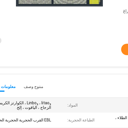
اغ
منتوج وصف
معلومات ت
Linbo₃ ، litao₃ ، الكوارتز ال
المواد:
الزجاج ، الياقوت ، إلخ.
لطلاء ،
الطباعة الحجرية:
EBL القرب الحجرية الحجرية الحجرية