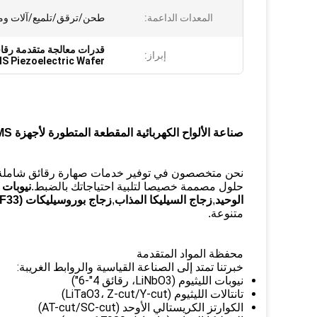
المعدات الداعمة:
طحن/ترقق/تلميع/آلات وما
قدرات معالجة متقدمة رقاقة بييزو كهربائية
إبراز:
S Piezoelectric Wafer
صناعة الألواح الكهربائية المقطعة المتطورة لأجهزة MEMS و SAW قدرات معالجة متقدمة للنتائج
نحن متخصصون في توفير خدمات صهارة رقائق شاملة، تلب
حلول مصممة خصيصا لتلبية احتياجاتك بالضبط.
نيوبات اللي
الوحيد
,
زجاج السيليكا المذاب
,
زجاج بوروسيليكات (BF33)
متنوعة.
محفظة المواد المتقدمة
خبرتنا تمتد إلى الصناعة القياسية والروابط الغريبة:
نيوبات الليثيوم (LiNbO3، رقائق 4"-6")
تانتالات الليثيوم (LiTaO3، Z-cut/Y-cut)
الكوارتز الكريستالي الأوحد (AT-cut/SC-cut)