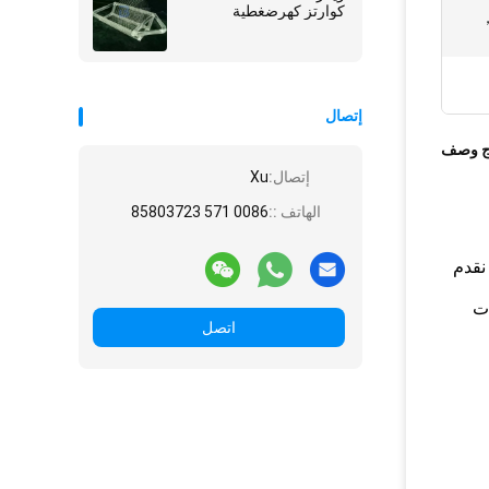
كوارتز كهرضغطية
ق ，
إتصال
ج وصف
إتصال:
Xu
الهاتف ::
0086 571 85803723
نقدم
ات
اتصل