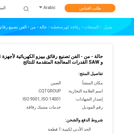
Arabic
الم
طلب اقتباس
منزل
المنتجات
رقاقة كهرضغطية
حالة - من - الفن تصنيع رقائق بييزو الكهربائية لأجهزة
حالة
و SAW القدرات المعالجة المتقدمة للنتائج
تفاصيل المنتج:
مكان المنشأ:
الصين
اسم العلامة التجارية:
CQTGROUP
إصدار الشهادات:
ISO:9001, ISO:14001
رقم الموديل:
خدمات مسبك رقاقة
شروط الدفع والشحن:
الحد الأدنى لكمية:
1 قطعة