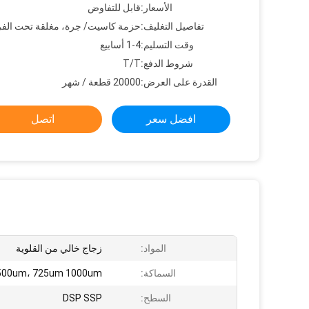
الأسعار:
قابل للتفاوض
تفاصيل التغليف:
حزمة كاسيت/ جرة، مغلقة تحت الفر
وقت التسليم:
1-4 أسابيع
شروط الدفع:
T/T
القدرة على العرض:
20000 قطعة / شهر
افضل سعر
اتصل
المواد:
زجاج خالي من القلوية
السماكة:
500um، 725um 1000um
السطح:
DSP SSP