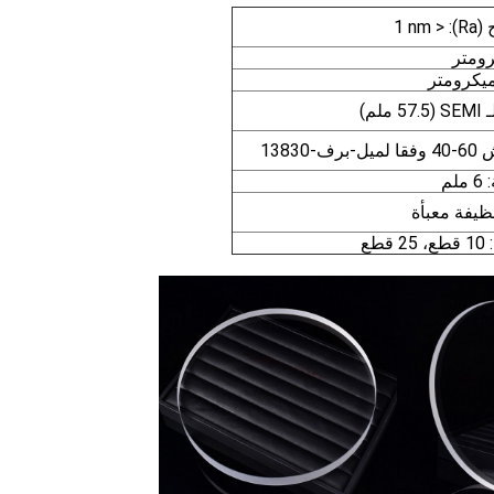
Ra)
لم)
13830
لم
نظيفة معبأة
طع