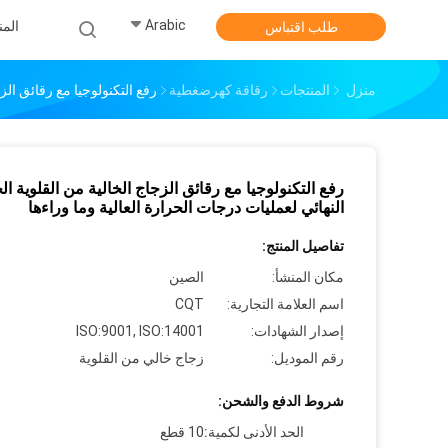
Arabic
الم
طلب اقتباس
منزل
المنتجات
رقاقة كهرضغطية
رفع التكنولوجيا مع رقائق الز
رفع التكنولوجيا مع رقائق الزجاج الخالية من القلوية ال
النهائي لعمليات درجات الحرارة العالية وما وراءها
تفاصيل المنتج:
مكان المنشأ:
الصين
اسم العلامة التجارية:
CQT
إصدار الشهادات:
ISO:9001, ISO:14001
رقم الموديل:
زجاج خالي من القلوية
شروط الدفع والشحن:
الحد الأدنى لكمية:
10 قطع