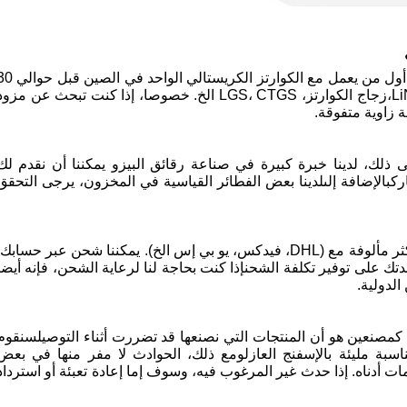
نحن ننظر إلى أنفسنا كمختص في رقائق البيزو. نحن أول من يعمل مع الكوارتز الكريستالي الوا
عاما. ثم تدريجيا نحن خطوة في مجال LiNbO3، LiTaO3،زجاج الكوارتز، LGS، CTGS الخ. خصوصا، إذا كنت تبحث عن مزو
 ذلك، لدينا خبرة كبيرة في صناعة رقائق البيزو يمكننا أن نقدم لك
 إذا لم تكن متأكدا 100% من اختياركبالإضافة إلىلدينا بعض الفطائر القياسية في المخزون، يرجى التحقق
نعم، ونحن نقترح عليك أن تذهب مع وكيل الشحن الأكثر مألوفة مع (DHL، فيدكس، يو بي إس الخ). يمكننا شحن عبر حسابك
ك على توفير تكلفة الشحنإذا كنت بحاجة لنا لرعاية الشحن، فإنه أيضا
لدولية.
كمصنعين هو أن المنتجات التي نصنعها قد تضررت أثناء التوصيلسنقوم
سبة مليئة بالإسفنج العازلومع ذلك، الحوادث لا مفر منها في بعض
أدناه. إذا حدث غير المرغوب فيه، وسوف إما إعادة تعبئة أو استرداد