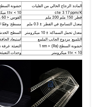
المادة: الزجاج الخالي من القليات
خشونة السطح (: < 1 nm
cte: 3.17 ppm/K
ttv: < 10 ميكرومتر
قطر: 150 ملم 200 ملم
القوس: < 60 ميكرومتر
معدل التسامح في القطر: ± 0.3 ملم
مسطح: وفقًا لـ SEMI (57.5 م
معدل تحمل السماكة: ± 10 ميكرومتر
السطح: الخدش 60-40 وفقا لميل-برف-
التلميع: مزدوج الجانب الملمع
استبعاد الحافة: 6 م
خشونة السطح (Ra): < 1 nm
التعبئة: غرفة 
ttv: < 10 ميكرومتر
وحدات التعبئة: 10 قطع، 25 ق