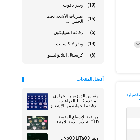
(19)
ويفر ياقوت
بصريات الأشعة تحت
(15)
الحمراء...
(6)
رقاقة السيليكون
(19)
ويفر لانكاسايت
(6)
كريستال التلألؤ ليسو
أفضل المنتجات
فصيلية
مقياس الدوزيمتر الحراري
المتقدم TLD القراءات
الدقيقة الحماية من الإشعاع
لا مثيل لها
مراقبة الإشعاع الدقيقة
TLD لتحديد الدقة الأمنية
ويفر LiNbO3 LiTaO3