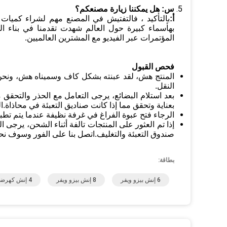
س:
هل يمكننا زيارة مصنعكم؟
أ:
بالتأكيد ، فالتفتيش في المصنع مهم لشراء كميات 
المؤتمرات عبر الفيديو مع المشترين العالميين.
فحص القبول
المنتج هش، لقد عبنته بشكل كاف وسميناه هش، ونح
النقل.
بعد استلام البضائع، يرجى التعامل مع الحذر والتحقق
بعناية وتحقق مما إذا كانت صناديق التعبئة في محاذاة
الرجاء فتح عبوة الفراغ في غرفة نظيفة عندما يتم تطب
إذا تم العثور على المنتجات تالفة أثناء الشحن، يرجى 
صندوق التعبئة والتغليف.اتصل بنا على الفور وسوف ن
بطاقة:
6 إنش بيزو ويفر
8 إنش بيزو ويفر
4 إنش كهرضغطية