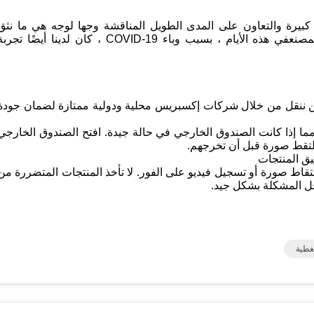
كبيرة والتعاون على المدى الطويل المناقشة وجها لوجه هي ما نثق
بهأسماء كبيرة حول العالم شهدت تقدمنا في بناء المصنعفي هذه الأيام ، بسبب وباء COVID-19 ، كان لدينا أيضًا تجر
ن ننقل من خلال شركات إكسبريس محلية ودولية ممتازة لضمان جودة
 مما إذا كانت الصندوق الخارجي في حالة جيدة. افتح الصندوق الخارجي
.التقط صورة قبل أن تخرجهم.
يق المنتجات
التقاط صورة أو تسجيل فيديو على الفور. لا تأخذ المنتجات المتضررة من
حل المشكلة بشكل جيد.