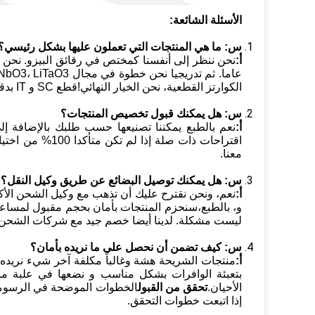
الأسئلة الشائعة:
س:
ما هي المنتجات التي تعملون عليها بشكل رئيسي؟
أ:
الكوارتز القطعية، نحن الخيار النهائي!قطع SC و IT بدقة زاوية متفوقة.
س: هل يمكنك قبول تخصيص المنتجات؟
أ:
نعم بالطبع يمكننا تصنيعها حسب طلبك بالإضافة إلى
اقتراحات ذات صلة
معنا.
س:
هل يمكنك توصيل البضائع عن طريق وكيل النقل؟
أ:
و، بالطبع،سنحزم المنتجات بأمان بحجم مقبول لمساعدت
ليست مشكلة. لدينا أيضا خصم جيد مع شركات الشحن ا
س:
كيف تضمن أن نحصل على ما نريده بأمان؟
أ:
منتجات الشريحة هشة وغالباً مكلفة آخر شيء نريده 
بتعبئة الوافرات بشكل مناسب و نضعها في علبة منا
الأحيان.
‬تحقق من القبول‬
الخطوات الموضحة في الرسومات 
إذا اتبعت خطوات التحقق.