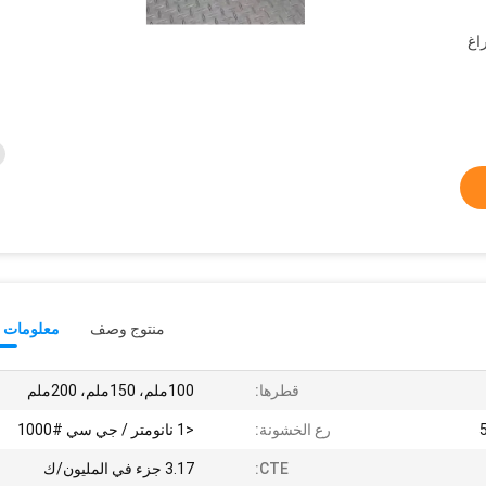
اغ
منتوج وصف
معلومات ت
قطرها:
100ملم، 150ملم، 200ملم
رع الخشونة:
<1 نانومتر / جي سي #1000
CTE:
3.17 جزء في المليون/ك