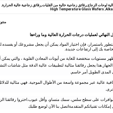
لية لوحات الزجاج,رقائق زجاجية خالية من القليات,رقائق زجاجية عالية الحرارة
,
High Temperature Glass Wafers
,
Alka
منتو
 النهائي لعمليات درجات الحرارة العالية وما وراءها
متطور باستمرار، فإن اختيار المواد يمكن أن يجعل مشروعك أو يفسده.لد
 الخاصة بك إلى ارتفاعات جديدة.
 يظهر مستويات منخفضة للغاية من أيونات المعادن القلوية ، والتي يمكن 
الجهاز.هذا يجعل رقائقنا مثالية لتطبيقات عالية الدقة مثل شاشات التش
 المدى الطويل أمر حاسم.
افية عالية عبر مجموعة واسعة من الأطوال الموجية. فهي مثالية للدلائ
خرى.
لوافرات على سطح سلس، سمك متساو، وأقل عيوب.اختروا رقائقنا الز
 إمكانات تقنياتكم المتقدمةاتصل بنا الآن لوضع طلبك