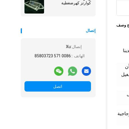
كوارتز كهرضغطية
ج وصف
إتصال
إتصال:
Xu
ينا
الهاتف ::
0086 571 85803723
أن
غيل
اتصل
ل
جاجية