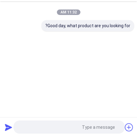
11:32 AM
Good day, what product are you looking for?
Y64 قطع 4 بوصة LiNbO3 بلورات ويفر من جانب واحد
ويفر LiNbO3
2022-07-13
3 الرؤى