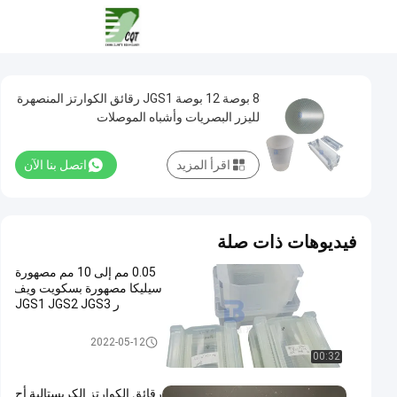
8 بوصة 12 بوصة JGS1 رقائق الكوارتز المنصهرة
لليزر البصريات وأشباه الموصلات
اقرأ المزيد
اتصل بنا الآن
فيديوهات ذات صلة
0.05 مم إلى 10 مم مصهورة
سيليكا مصهورة بسكويت ويف
ر JGS1 JGS2 JGS3
ويفر السيليكا المنصهر
2022-05-12
00:32
رقائق الكوارتز الكريستالية أح