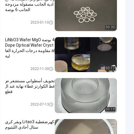
ادية الجانب مصقولة مزدوجة
الجانب 6 بوصة
ويفر كريستال كوارتز أحادي
2023-01-10
00:30
4 بوصة LiNbO3 Wafer MgO
Dope Optical Wafer Cryst
al مقاومة درجات الحرارة العا
لية
ويفر LiNbO3
00:17
2022-11-30
تجويف أسطواني مستشعر ض
غط الكوارتز غطاء نهاية عند ال
قطع
رقاقة كهرضغطية
2022-07-13
00:19
كهرضغطية Litao3 ويفر كري
ستال أحادي الليثيوم