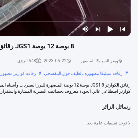
8 بوصة 12 بوصة JGS1 رقائق الكوارتز المنصهرة لليزر البصريات وأشباه الموصلات
ويفر السيليكا المنصهر
2023-05-22
548 الرؤى
#
رقاقة سيليكا مصهورة بالطيف فوق البنفسجي
#
رقاقة كوارتز مصهورة iO2
كوارتز اصطناعي عالي الجودة معروف بخصائصه البصرية الممتازة واستقراره.
رسائل الزائر
لا توجد تعليقات عامة بعد