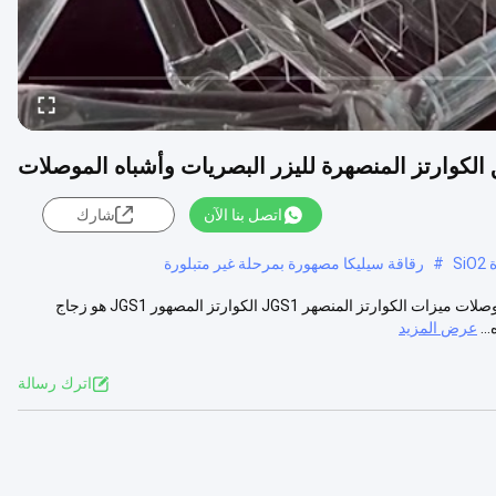
اتصل بنا الآن
شارك
S
#
رقاقة سيليكا مصهورة بمرحلة غير متبلورة
رقائق الكوارتز JGS1 8 بوصة 12 بوصة المنصهرة لليزر البصريات وأشباه الموصلات ميزات الكوارتز المنصهر JGS1 الكوارتز المصهور JGS1 هو زجاج
..
عرض المزيد
اترك رسالة