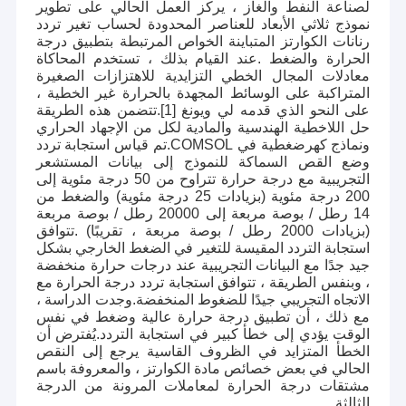
لصناعة النفط والغاز ، يركز العمل الحالي على تطوير
نموذج ثلاثي الأبعاد للعناصر المحدودة لحساب تغير تردد
رنانات الكوارتز المتباينة الخواص المرتبطة بتطبيق درجة
الحرارة والضغط .عند القيام بذلك ، تستخدم المحاكاة
معادلات المجال الخطي التزايدية للاهتزازات الصغيرة
المتراكبة على الوسائط المجهدة بالحرارة غير الخطية ،
على النحو الذي قدمه لي ويونغ [1].تتضمن هذه الطريقة
حل اللاخطية الهندسية والمادية لكل من الإجهاد الحراري
ونماذج كهرضغطية في COMSOL.تم قياس استجابة تردد
وضع القص السماكة للنموذج إلى بيانات المستشعر
التجريبية مع درجة حرارة تتراوح من 50 درجة مئوية إلى
200 درجة مئوية (بزيادات 25 درجة مئوية) والضغط من
14 رطل / بوصة مربعة إلى 20000 رطل / بوصة مربعة
(بزيادات 2000 رطل / بوصة مربعة ، تقريبًا) .تتوافق
استجابة التردد المقيسة للتغير في الضغط الخارجي بشكل
جيد جدًا مع البيانات التجريبية عند درجات حرارة منخفضة
، وبنفس الطريقة ، تتوافق استجابة تردد درجة الحرارة مع
الاتجاه التجريبي جيدًا للضغوط المنخفضة.وجدت الدراسة ،
مع ذلك ، أن تطبيق درجة حرارة عالية وضغط في نفس
الوقت يؤدي إلى خطأ كبير في استجابة التردد.يُفترض أن
الخطأ المتزايد في الظروف القاسية يرجع إلى النقص
الحالي في بعض خصائص مادة الكوارتز ، والمعروفة باسم
مشتقات درجة الحرارة لمعاملات المرونة من الدرجة
الثالثة.