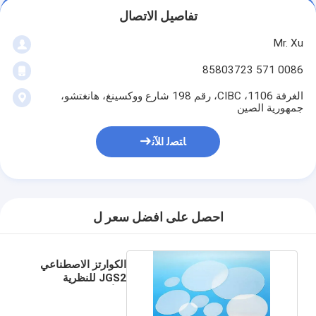
تفاصيل الاتصال
Mr. Xu
0086 571 85803723
الغرفة 1106، CIBC، رقم 198 شارع ووكسينغ، هانغتشو،
جمهورية الصين
ﺎﺘﺼﻟ ﺍﻶﻧ
احصل على افضل سعر ل
الكوارتز الاصطناعي
JGS2 للنظرية
والأدوات العلمية