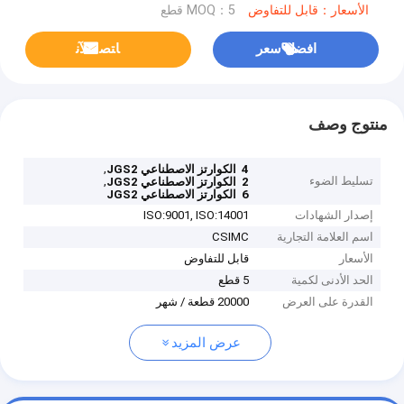
الأسعار：قابل للتفاوض
MOQ：5 قطع
افضل سعر
ﺎﺘﺼﻟ ﺍﻶﻧ
منتوج وصف
,
4 ‬ الكوارتز الاصطناعي JGS2
تسليط الضوء
,
2 ‬ الكوارتز الاصطناعي JGS2
6 ‬ الكوارتز الاصطناعي JGS2
إصدار الشهادات
ISO:9001, ISO:14001
اسم العلامة التجارية
CSIMC
الأسعار
قابل للتفاوض
الحد الأدنى لكمية
5 قطع
القدرة على العرض
20000 قطعة / شهر
عرض المزيد