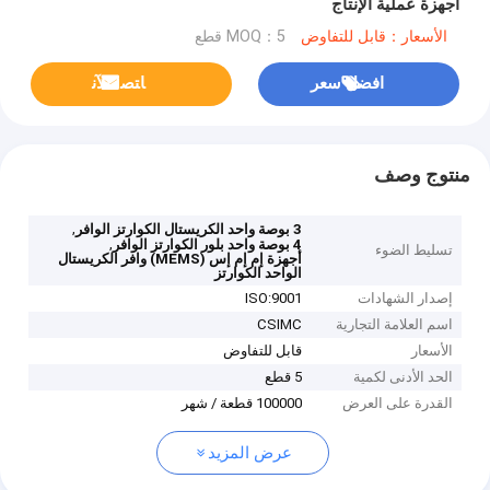
أجهزة عملية الإنتاج
الأسعار：قابل للتفاوض
MOQ：5 قطع
افضل سعر
ﺎﺘﺼﻟ ﺍﻶﻧ
منتوج وصف
,
3 بوصة واحد الكريستال الكوارتز الوافر
,
4 بوصة واحد بلور الكوارتز الوافر
تسليط الضوء
أجهزة إم إم إس (MEMS) وافر الكريستال
الواحد الكوارتز
إصدار الشهادات
ISO:9001
اسم العلامة التجارية
CSIMC
الأسعار
قابل للتفاوض
الحد الأدنى لكمية
5 قطع
القدرة على العرض
100000 قطعة / شهر
عرض المزيد