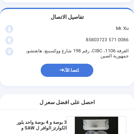
تفاصيل الاتصال
Mr. Xu
0086 571 85803723
الغرفة 1106، CIBC، رقم 198 شارع ووكسينغ، هانغتشو،
جمهورية الصين
ﺎﺘﺼﻟ ﺍﻶﻧ
احصل على افضل سعر ل
3 بوصة و 4 بوصة واحد بلور
الكوارتز الوافر ل SAW و
MEMS أجهزة عملية الإنتاج